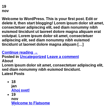
19
nov
Welcome to WordPress. This is your first post. Edit or
delete it, then start blogging! Lorem ipsum dolor sit amet,
consectetuer adipiscing elit, sed diam nonummy nibh
euismod tincidunt ut laoreet dolore magna aliquam erat
volutpat. Lorem ipsum dolor sit amet, consectetuer
adipiscing elit, sed diam nonummy nibh euismod
tincidunt ut laoreet dolore magna aliquam […]
Continue reading
→
Posted in
Uncategorized
Leave a comment
About
Lorem ipsum dolor sit amet, consectetuer adipiscing elit,
sed diam nonummy nibh euismod tincidunt.
Latest Posts
18
jan
Žiadne
Ahoj svet!
komentáre
19
na
nov
Ahoj
Žiadne
Welcome to Flatsome