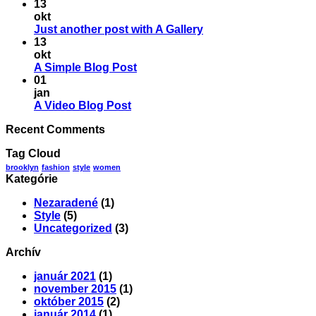
svet!
komentáre
13
na
okt
Welcome
Žiadne
Just another post with A Gallery
to
komentáre
13
Flatsome
na
okt
Just
Žiadne
A Simple Blog Post
another
komentáre
01
na
post
jan
A
with
Žiadne
A Video Blog Post
Simple
A
komentáre
Recent Comments
na
Blog
Gallery
A
Post
Tag Cloud
Video
Blog
brooklyn
fashion
style
women
Kategórie
Post
Nezaradené
(1)
Style
(5)
Uncategorized
(3)
Archív
január 2021
(1)
november 2015
(1)
október 2015
(2)
január 2014
(1)