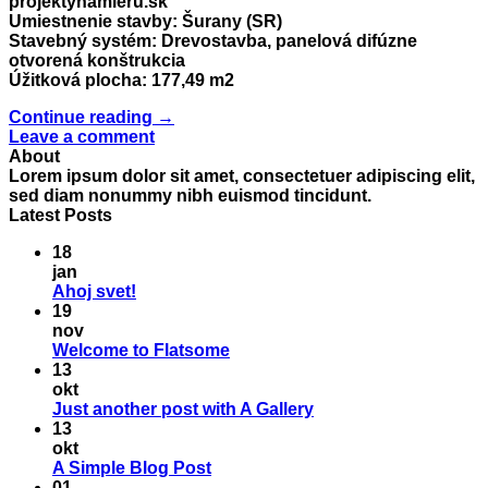
projektynamieru.sk
Umiestnenie stavby: Šurany (SR)
Stavebný systém: Drevostavba, panelová difúzne
otvorená konštrukcia
Úžitková plocha: 177,49 m2
Continue reading
→
Leave a comment
About
Lorem ipsum dolor sit amet, consectetuer adipiscing elit,
sed diam nonummy nibh euismod tincidunt.
Latest Posts
18
jan
Žiadne
Ahoj svet!
komentáre
19
na
nov
Ahoj
Žiadne
Welcome to Flatsome
svet!
komentáre
13
na
okt
Welcome
Žiadne
Just another post with A Gallery
to
komentáre
13
Flatsome
na
okt
Just
Žiadne
A Simple Blog Post
another
komentáre
01