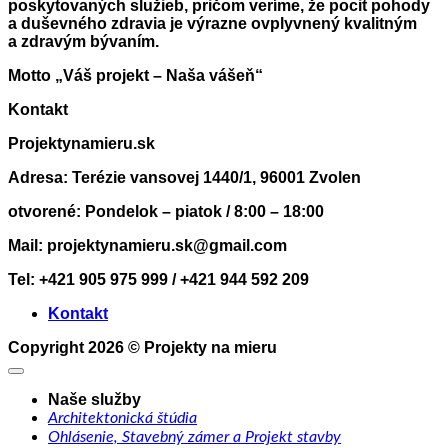
poskytovaných služieb, pričom veríme, že pocit pohody
a duševného zdravia je výrazne ovplyvnený kvalitným
a zdravým bývaním.
Motto „Váš projekt – Naša vášeň“
Kontakt
Projektynamieru.sk
Adresa: Terézie vansovej 1440/1, 96001 Zvolen
otvorené: Pondelok – piatok / 8:00 – 18:00
Mail: projektynamieru.sk@gmail.com
Tel: +421 905 975 999 / +421 944 592 209
Kontakt
Copyright 2026 ©
Projekty na mieru
Naše služby
Architektonická štúdia
Ohlásenie, Stavebný zámer a Projekt stavby