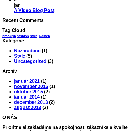
na
post
jan
A
with
Žiadne
A Video Blog Post
Simple
A
komentáre
Recent Comments
na
Blog
Gallery
A
Post
Tag Cloud
Video
Blog
brooklyn
fashion
style
women
Kategórie
Post
Nezaradené
(1)
Style
(5)
Uncategorized
(3)
Archív
január 2021
(1)
november 2015
(1)
október 2015
(2)
január 2014
(1)
december 2013
(2)
august 2013
(2)
O NÁS
Prioritne si zakladáme na spokojnosti zákazníka a kvalite